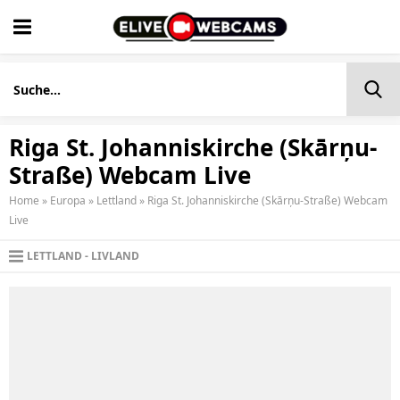
Riga St. Johanniskirche (Skārņu-
Straße) Webcam Live
Home
»
Europa
»
Lettland
»
Riga St. Johanniskirche (Skārņu-Straße) Webcam
Live
LETTLAND
LIVLAND