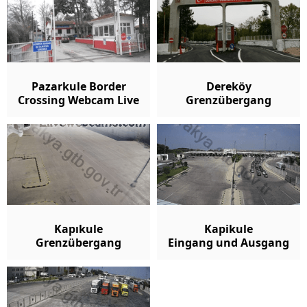
Pazarkule Border
Dereköy
Crossing Webcam Live
Grenzübergang
Webcam Live
Kapıkule
Kapikule
Grenzübergang
Eingang und Ausgang
Webcam Live
Webcam Live