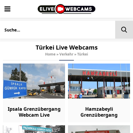
Türkei Live Webcams
Home
»
Verkehr
»
Türkei
Ipsala Grenzübergang
Hamzabeyli
Webcam Live
Grenzübergang
Webcam Live