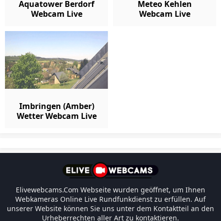
Aquatower Berdorf
Meteo Kehlen
Webcam Live
Webcam Live
Imbringen (Amber)
Wetter Webcam Live
Elivewebcams.Com Webseite wurden geöffnet, um Ihnen
Webkameras Online Live Rundfunkdienst zu erfüllen. Auf
unserer Website können Sie uns unter dem Kontaktteil an den
Urheberrechten aller Art zu kontaktieren.