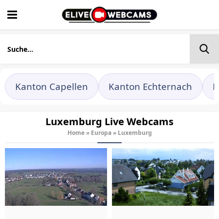
Kanton Capellen
Kanton Echternach
K
Luxemburg Live Webcams
Home
»
Europa
»
Luxemburg