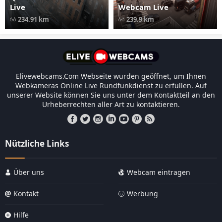
Live
Webcam Live
234.91 km
239.9 km
Elivewebcams.Com Webseite wurden geöffnet, um Ihnen
Webkameras Online Live Rundfunkdienst zu erfüllen. Auf
unserer Website können Sie uns unter dem Kontaktteil an den
Urheberrechten aller Art zu kontaktieren.
Nützliche Links
Über uns
Webcam eintragen
Kontakt
Werbung
Hilfe