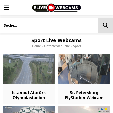
Sport Live Webcams
Home
»
Unterschiedliche
»
Sport
Istanbul Atatürk
St. Petersburg
Olympiastadion
FlyStation Webcam
Webcam Live
Live