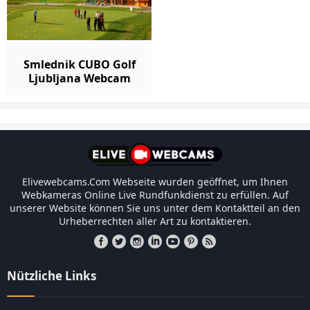
Smlednik CUBO Golf
Ljubljana Webcam
Live
Elivewebcams.Com Webseite wurden geöffnet, um Ihnen
Webkameras Online Live Rundfunkdienst zu erfüllen. Auf
unserer Website können Sie uns unter dem Kontaktteil an den
Urheberrechten aller Art zu kontaktieren.
Nützliche Links