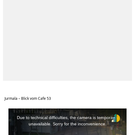
Jurmala – Blick vom Cafe 53