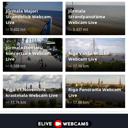
Jūrmala Majori
Jūrmala
Strandblick Webcam
Strandpanorama
Live
Webcam Live
0.432 mt
0.437 mt
Jūrmala Dzintaru
koncertzāle Webcam
Riga Vanšu-Brücke
Live
Webcam Live
0.588 mt
17.16 km
Riga 11.Novembra
Riga Panorama Webcam
krastmala Webcam Live
Live
17.74 km
17.88 km