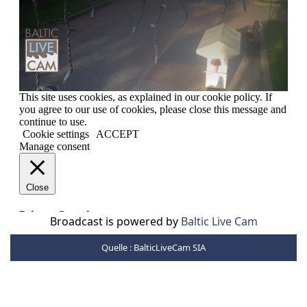
Broadcast is powered by
Baltic Live Cam
Quelle :
BalticLiveCam SIA