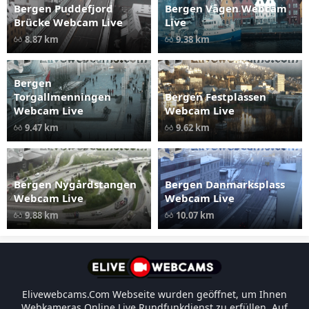
Bergen Puddefjord
Bergen Vågen Webcam
Brücke Webcam Live
Live
8.87 km
9.38 km
Bergen
Torgallmenningen
Bergen Festplassen
Webcam Live
Webcam Live
9.47 km
9.62 km
Bergen Nygårdstangen
Bergen Danmarksplass
Webcam Live
Webcam Live
9.88 km
10.07 km
Elivewebcams.Com Webseite wurden geöffnet, um Ihnen
Webkameras Online Live Rundfunkdienst zu erfüllen. Auf