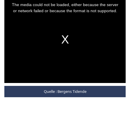
is
The media could not be loaded, either because the server
a
or network failed or because the format is not supported.
modal
window.
Quelle :
Bergens Tidende