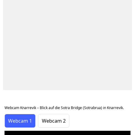
Webcam Knarrevik – Blick auf die Sotra Bridge (Sotrabrua) in Knarrevik.
Webcam 1
Webcam 2
This