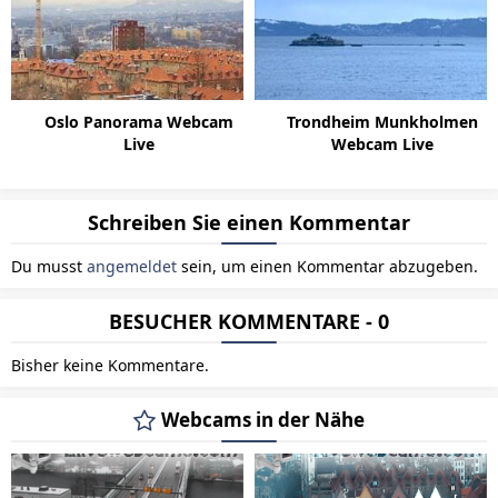
Oslo Panorama Webcam
Trondheim Munkholmen
Live
Webcam Live
Schreiben Sie einen Kommentar
Du musst
angemeldet
sein, um einen Kommentar abzugeben.
BESUCHER KOMMENTARE - 0
Bisher keine Kommentare.
Webcams in der Nähe