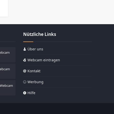
Nützliche Links
Über uns
Webcam
Webcam eintragen
Webcam
Kontakt
Werbung
d Webcam
Hilfe