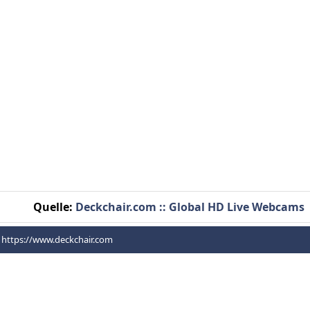
Quelle:
Deckchair.com :: Global HD Live Webcams
:
https://www.deckchair.com