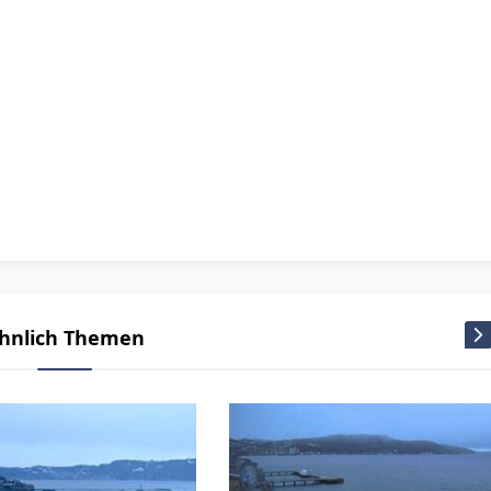
hnlich Themen