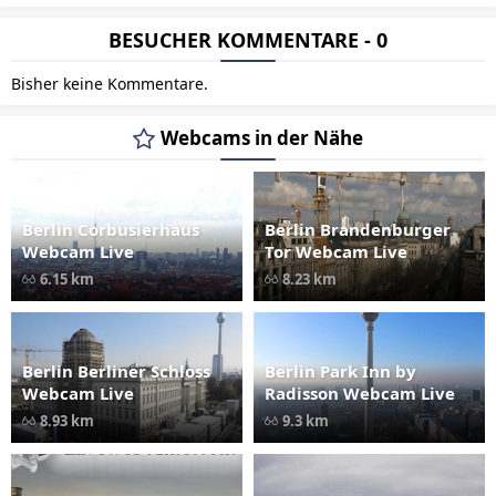
BESUCHER KOMMENTARE - 0
Bisher keine Kommentare.
Webcams in der Nähe
Berlin Corbusierhaus
Berlin Brandenburger
Webcam Live
Tor Webcam Live
6.15 km
8.23 km
Berlin Berliner Schloss
Berlin Park Inn by
Webcam Live
Radisson Webcam Live
8.93 km
9.3 km