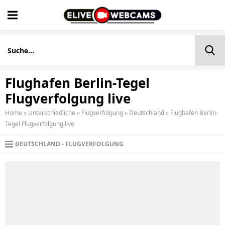
Flughafen Berlin-Tegel
Flugverfolgung live
Home
»
Unterschiedliche
»
Flugverfolgung
»
Deutschland
»
Flughafen Berlin-
Tegel Flugverfolgung live
DEUTSCHLAND
FLUGVERFOLGUNG