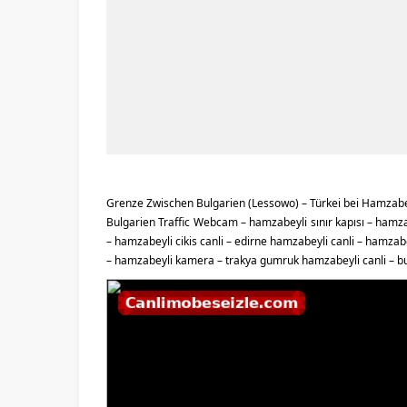
Grenze Zwischen Bulgarien (Lessowo) – Türkei bei Hamzabey
Bulgarien Traffic Webcam – hamzabeyli sınır kapısı – hamzab
– hamzabeyli cikis canli – edirne hamzabeyli canli – hamza
– hamzabeyli kamera – trakya gumruk hamzabeyli canli – bulg