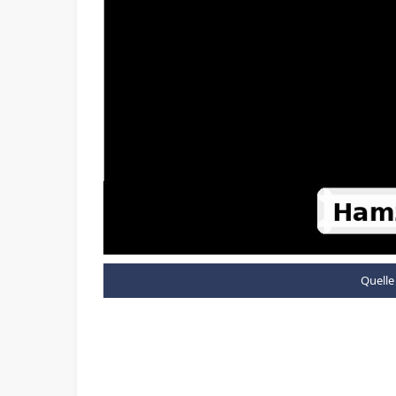
Quelle