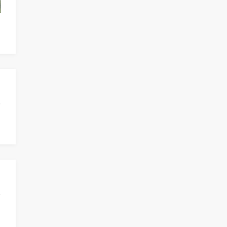
Grenzübergang
Blace Grenzübergang Webcam
am Live
Live