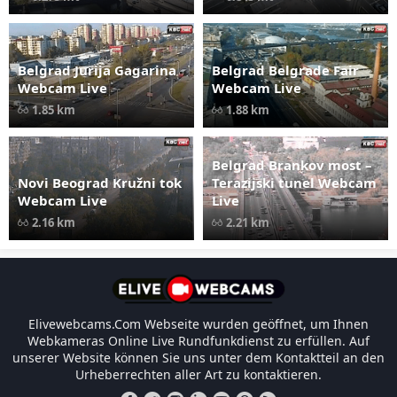
Belgrad Jurija Gagarina
Belgrad Belgrade Fair
Webcam Live
Webcam Live
1.85 km
1.88 km
Belgrad Brankov most –
Novi Beograd Kružni tok
Terazijski tunel Webcam
Webcam Live
Live
2.16 km
2.21 km
Elivewebcams.Com Webseite wurden geöffnet, um Ihnen
Webkameras Online Live Rundfunkdienst zu erfüllen. Auf
unserer Website können Sie uns unter dem Kontaktteil an den
Urheberrechten aller Art zu kontaktieren.