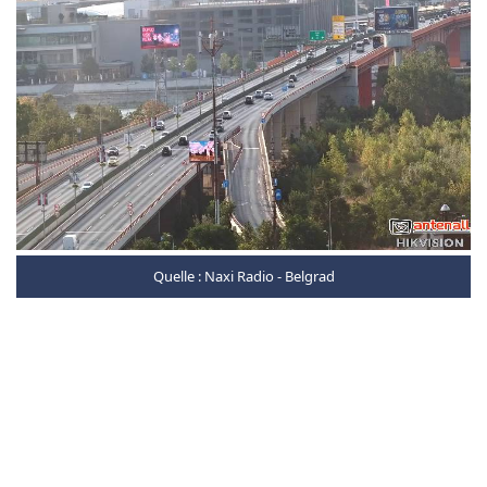
Quelle :
Naxi Radio - Belgrad