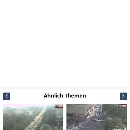
Ähnlich Themen