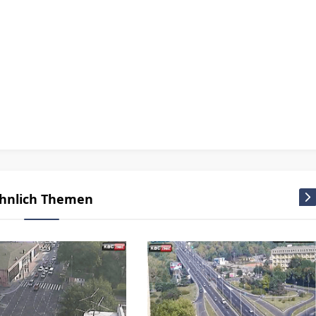
hnlich Themen