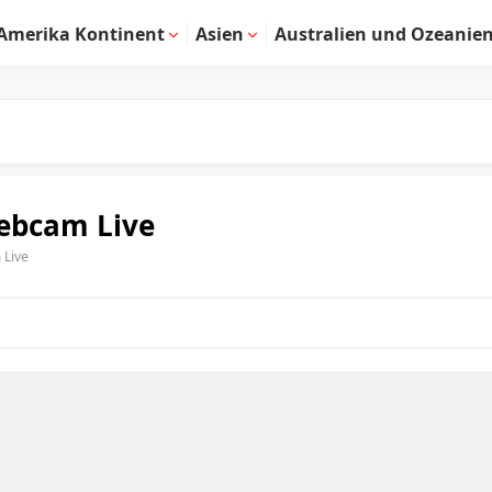
Amerika Kontinent
Asien
Australien und Ozeanie
ebcam Live
 Live