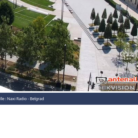
le :
Naxi Radio - Belgrad