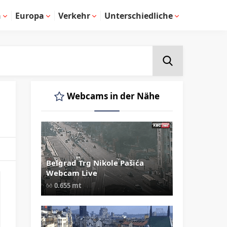
n
Europa
Verkehr
Unterschiedliche
Webcams in der Nähe
Belgrad Trg Nikole Pašića
Webcam Live
0.655 mt