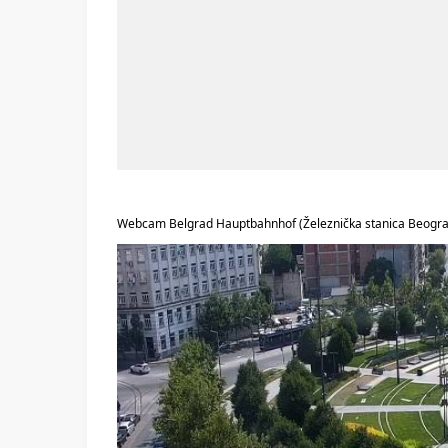
Webcam Belgrad Hauptbahnhof (Železnička stanica Beogra