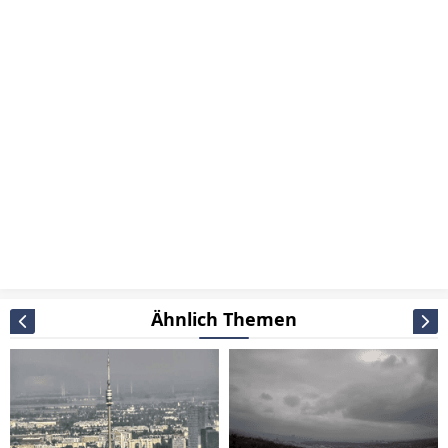
Ähnlich Themen