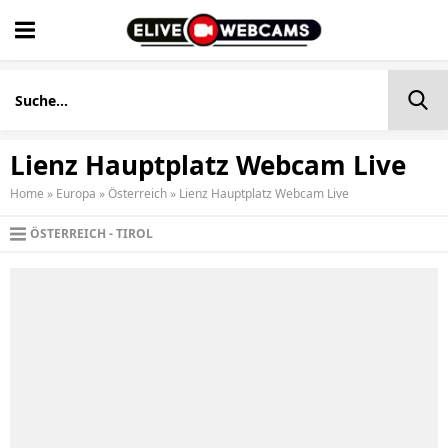
Lienz Hauptplatz Webcam Live
Home
»
Europa
»
Österreich
»
Lienz Hauptplatz Webcam Live
ÖSTERREICH
TIROL