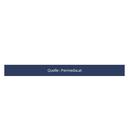
Quelle :
Permedia.at