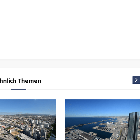
hnlich Themen