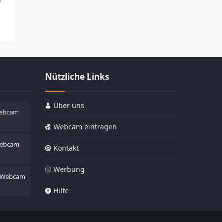
Marseille La Joliette Webcam
Marseille Digu
Live
Webcam 
Nützliche Links
Über uns
Webcam
Webcam eintragen
Webcam
Kontakt
Werbung
d Webcam
Hilfe