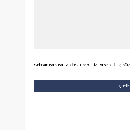
Webcam Paris Parc André Citroën – Live-Ansicht des größten
Quelle