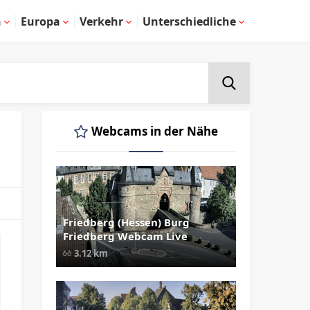
n
Europa
Verkehr
Unterschiedliche
Webcams in der Nähe
Friedberg (Hessen) Burg
Friedberg Webcam Live
3.12 km