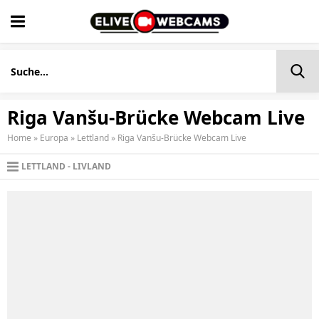
Riga Vanšu-Brücke Webcam Live
Home
»
Europa
»
Lettland
»
Riga Vanšu-Brücke Webcam Live
LETTLAND
LIVLAND