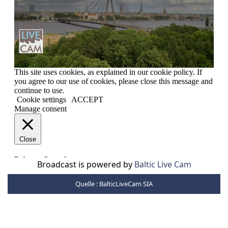
Broadcast is powered by
Baltic Live Cam
Quelle :
BalticLiveCam SIA