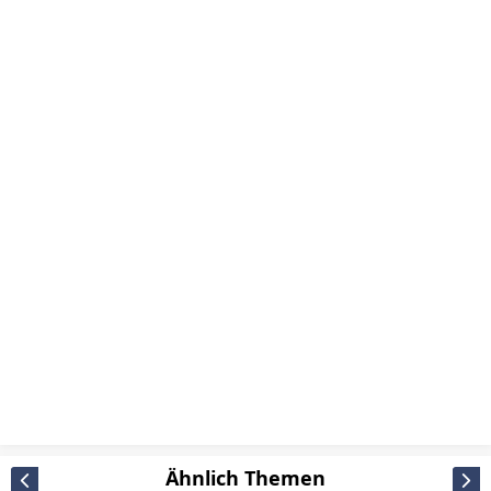
Ähnlich Themen