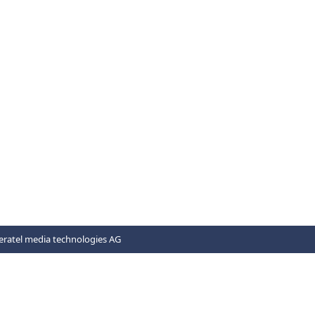
eratel media technologies AG