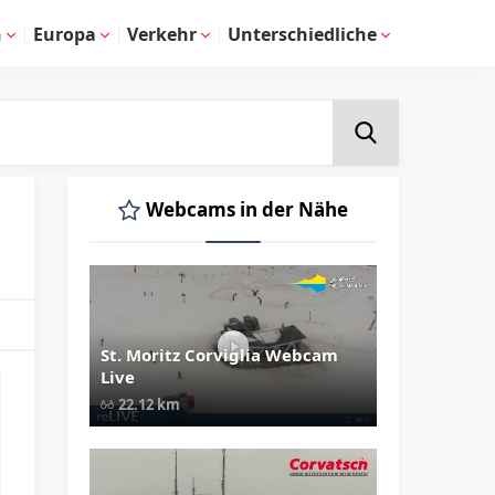
n
Europa
Verkehr
Unterschiedliche
Webcams in der Nähe
St. Moritz Corviglia Webcam
Live
22.12 km