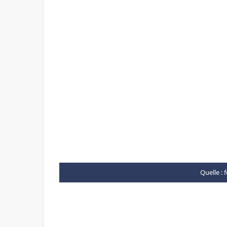
Quelle :
f