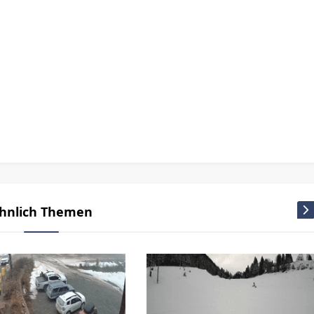
hnlich Themen