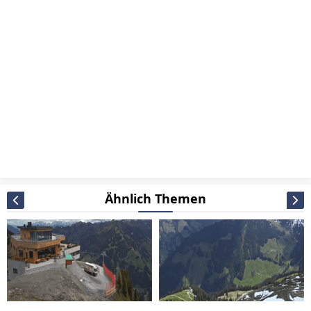
Ähnlich Themen