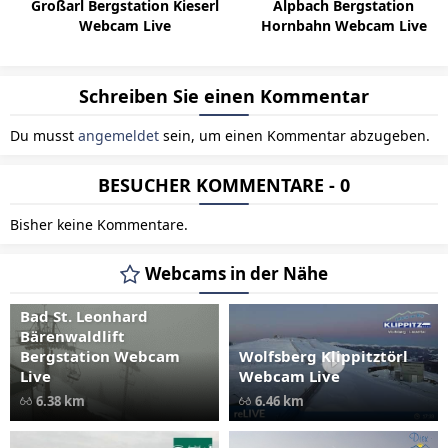
Großarl Bergstation Kieserl
Alpbach Bergstation
Webcam Live
Hornbahn Webcam Live
Schreiben Sie einen Kommentar
Du musst
angemeldet
sein, um einen Kommentar abzugeben.
BESUCHER KOMMENTARE - 0
Bisher keine Kommentare.
Webcams in der Nähe
Bad St. Leonhard
Bärenwaldlift
Bergstation Webcam
Wolfsberg Klippitztörl
Live
Webcam Live
6.38 km
6.46 km