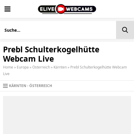
Prebl Schulterkogelhütte
Webcam Live
Home
»
Europa
»
Österreich
»
Kärnten
»
Prebl Schulterkogelhütte Webcam
Live
KÄRNTEN
ÖSTERREICH