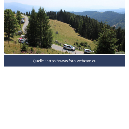
Quelle :
https://www.foto-webcam.eu