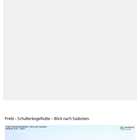
Prebl – Schulterkogelhütte – Blick nach Südosten.