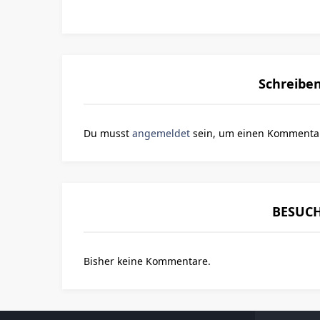
Schreibe
Du musst
angemeldet
sein, um einen Kommenta
BESUCH
Bisher keine Kommentare.