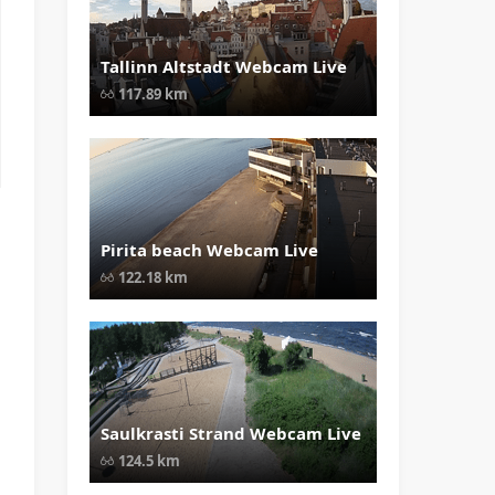
Tallinn Altstadt Webcam Live
117.89 km
Pirita beach Webcam Live
122.18 km
Saulkrasti Strand Webcam Live
124.5 km