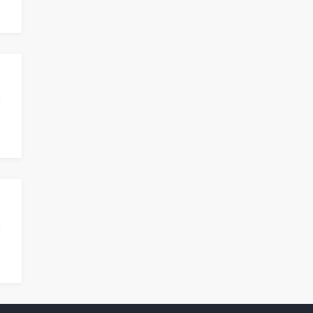
Webcam Live