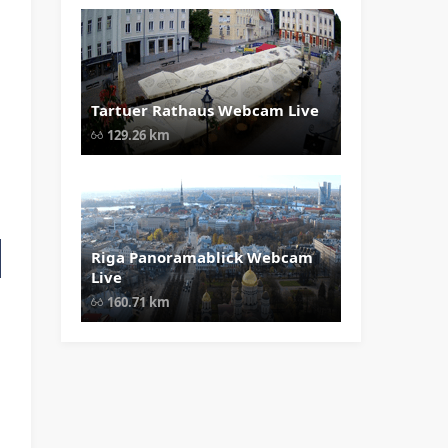
Tartuer Rathaus Webcam Live
129.26 km
Riga Panoramablick Webcam
Live
160.71 km