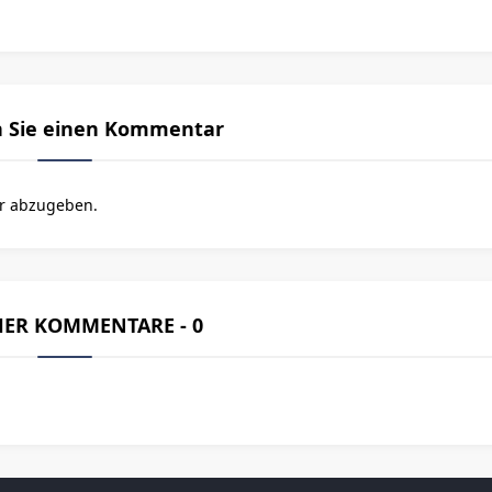
n Sie einen Kommentar
r abzugeben.
ER KOMMENTARE - 0