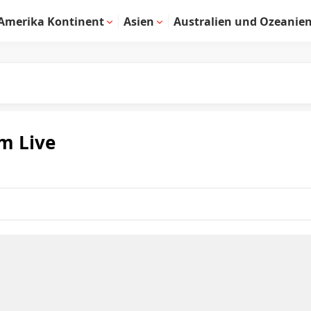
Amerika Kontinent
Asien
Australien und Ozeanie
m Live