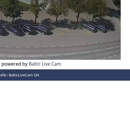
s powered by
Baltic Live Cam
elle :
BalticLiveCam SIA