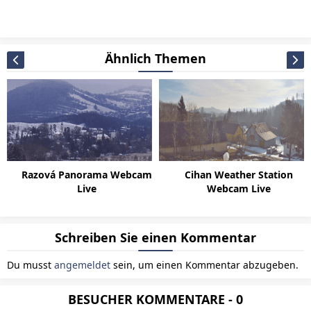
Ähnlich Themen
Razová Panorama Webcam
Cihan Weather Station
Live
Webcam Live
Schreiben Sie einen Kommentar
Du musst
angemeldet
sein, um einen Kommentar abzugeben.
BESUCHER KOMMENTARE - 0