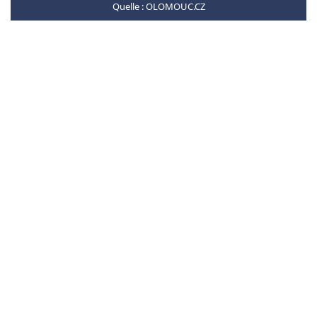
Quelle :
OLOMOUC.CZ