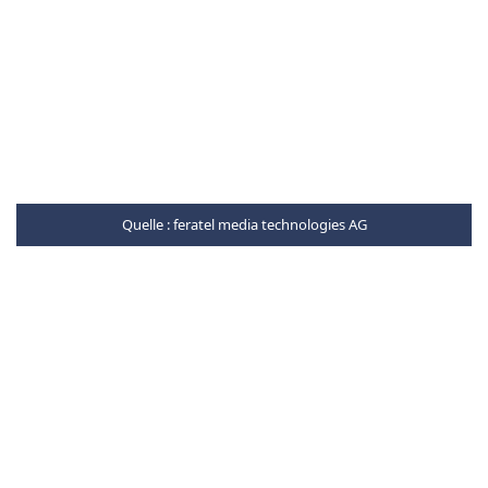
Quelle :
feratel media technologies AG