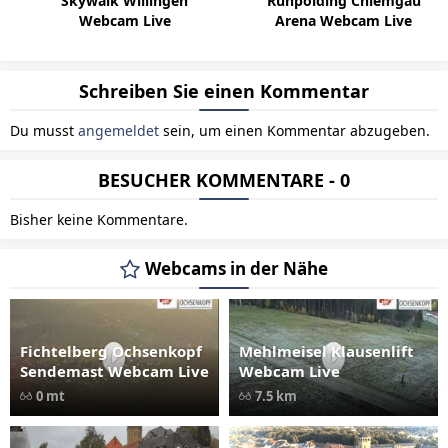
Skywalk Willingen
Ruhpolding Chiemgau
Webcam Live
Arena Webcam Live
Schreiben Sie einen Kommentar
Du musst
angemeldet
sein, um einen Kommentar abzugeben.
BESUCHER KOMMENTARE - 0
Bisher keine Kommentare.
Webcams in der Nähe
Fichtelberg Ochsenkopf
Mehlmeisel Klausenlift
Sendemast Webcam Live
Webcam Live
0 mt
7.5 km