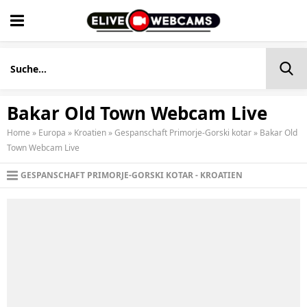
Bakar Old Town Webcam Live
Home
»
Europa
»
Kroatien
»
Gespanschaft Primorje-Gorski kotar
»
Bakar Old
Town Webcam Live
GESPANSCHAFT PRIMORJE-GORSKI KOTAR
KROATIEN