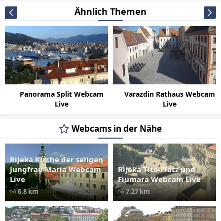
Ähnlich Themen
Panorama Split Webcam
Varazdin Rathaus Webcam
Live
Live
Webcams in der Nähe
Rijeka Kirche der seligen
Jungfrau Maria Webcam
Rijeka Tito-Platz und
Live
Fiumara Webcam Live
6.8 km
7.27 km