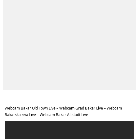
Webcam Bakar Old Town Live – Webcam Grad Bakar Live – Webcam
Bakarska riva Live – Webcam Bakar Altstadt Live