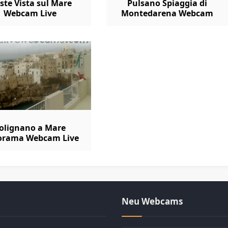
este Vista sul Mare
Pulsano Spiaggia di
Webcam Live
Montedarena Webcam
Live
olignano a Mare
orama Webcam Live
Neu Webcams