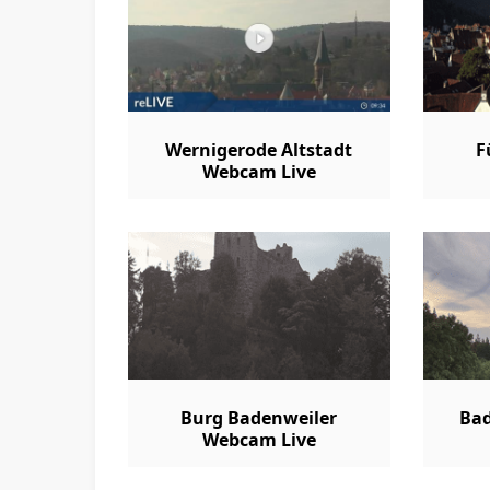
Wernigerode Altstadt
F
Webcam Live
Burg Badenweiler
Bad
Webcam Live