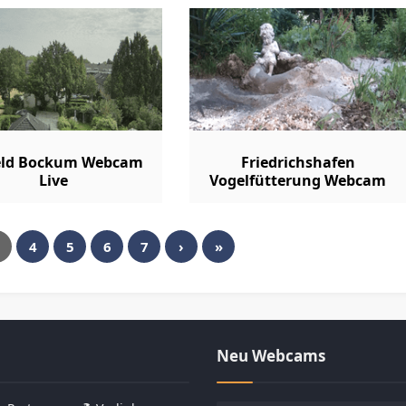
eld Bockum Webcam
Friedrichshafen
Live
Vogelfütterung Webcam
Live
4
5
6
7
›
»
Neu Webcams