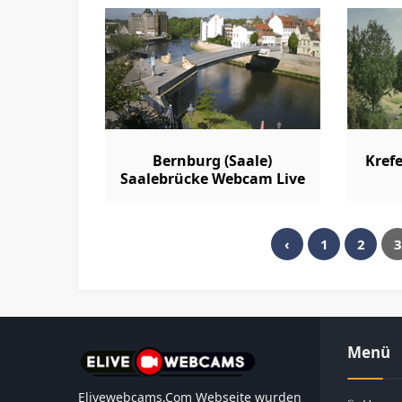
Bernburg (Saale)
Kref
Saalebrücke Webcam Live
‹
1
2
3
Menü
Elivewebcams.Com Webseite wurden