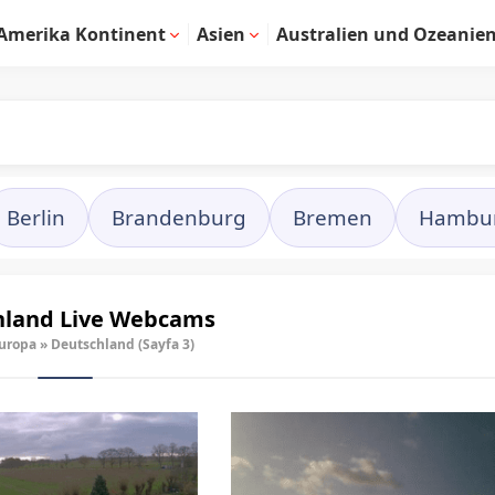
Amerika Kontinent
Asien
Australien und Ozeanie
Berlin
Brandenburg
Bremen
Hambu
hland Live Webcams
uropa
»
Deutschland
(Sayfa 3)