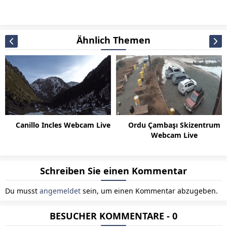
Ähnlich Themen
Canillo Incles Webcam Live
Ordu Çambaşı Skizentrum
Webcam Live
Schreiben Sie einen Kommentar
Du musst
angemeldet
sein, um einen Kommentar abzugeben.
BESUCHER KOMMENTARE - 0